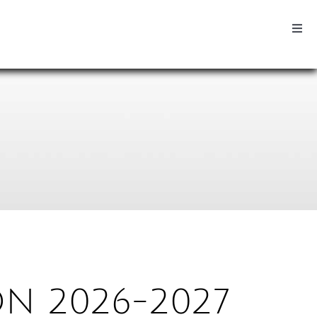
Togg
Navi
ON 2026-2027